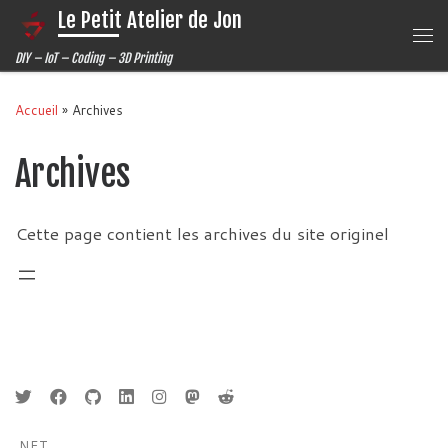
Le Petit Atelier de Jon
Passer au contenu
Me
DIY – IoT – Coding – 3D Printing
Accueil
»
Archives
Archives
Cette page contient les archives du site originel
.NET