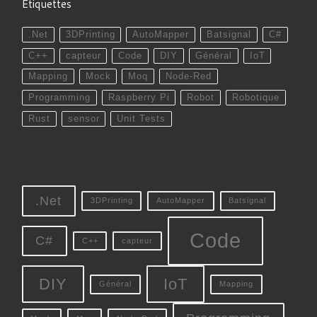
Étiquettes
.Net
3DPrinting
AutoMapper
Batsignal
C#
C++
capteur
Code
DIY
Général
IoT
Mapping
Mock
Moq
Node-Red
Programming
Raspberry Pi
Robot
Robotique
Rust
sensor
Unit Tests
.Net
3DPrinting
AutoMapper
Batsignal
Code
C#
C++
capteur
DIY
IoT
Général
Mapping